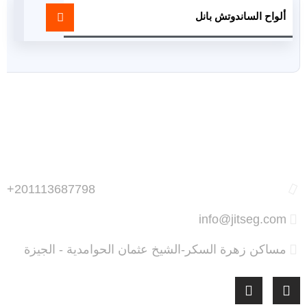
ألواح الساندوتش بانل
+201113687798
info@jitseg.com
مساكن زهرة السكر-الشيخ عثمان الحوامدية - الجيزة