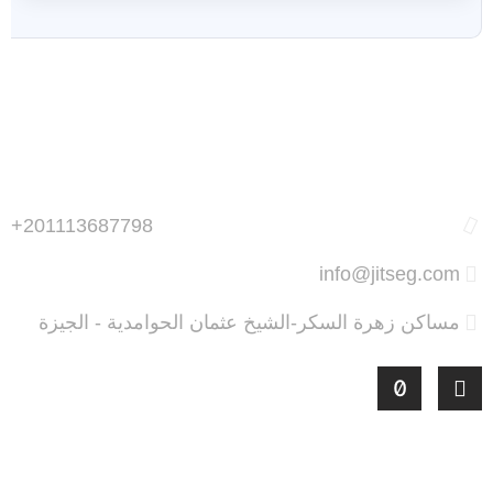
+201113687798
info@jitseg.com
مساكن زهرة السكر-الشيخ عثمان الحوامدية - الجيزة
أحدث المقالات