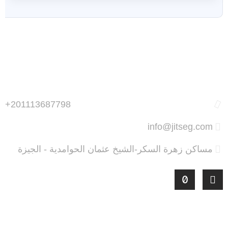
+201113687798
info@jitseg.com
مساكن زهرة السكر-الشيخ عثمان الحوامدية - الجيزة
أحدث المقالات