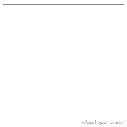
توريد الحاويات المبردة
غرف تبريد وتجميد للبيع في مصر
خدمات جيتس
خدمات عقود الصيانة