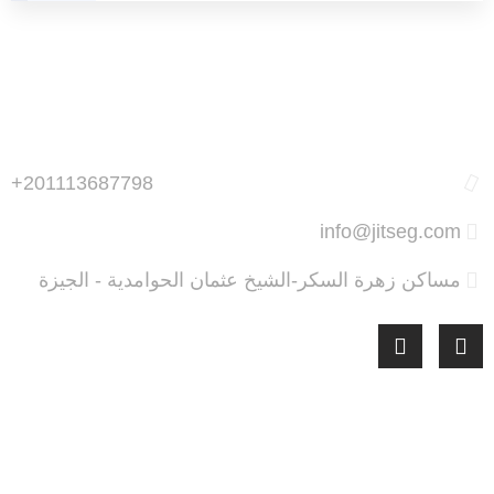
+201113687798
info@jitseg.com
مساكن زهرة السكر-الشيخ عثمان الحوامدية - الجيزة
أحدث المقالات
شركات صيانة غرف التبريد والتجميد